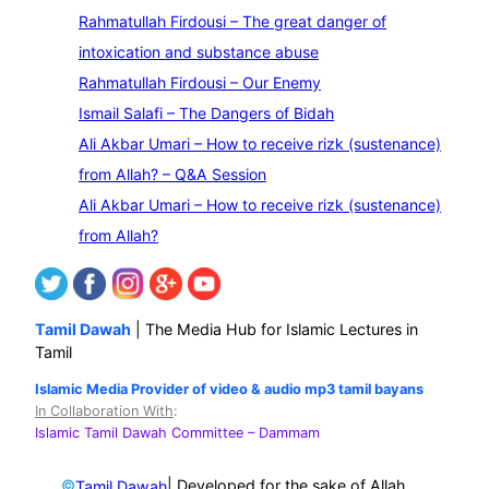
e
Rahmatullah Firdousi – The great danger of
a
intoxication and substance abuse
r
Rahmatullah Firdousi – Our Enemy
c
Ismail Salafi – The Dangers of Bidah
h
Ali Akbar Umari – How to receive rizk (sustenance)
from Allah? – Q&A Session
Ali Akbar Umari – How to receive rizk (sustenance)
from Allah?
Tamil Dawah
| The Media Hub for Islamic Lectures in
Tamil
Islamic Media Provider of video & audio mp3 tamil bayans
In Collaboration With
:
Islamic Tamil Dawah Committee
– Dammam
©
| Developed for the sake of Allah
Tamil Dawah