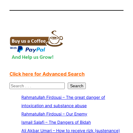
Click here for Advanced Search
S
Search
e
Rahmatullah Firdousi – The great danger of
a
intoxication and substance abuse
r
Rahmatullah Firdousi – Our Enemy
c
Ismail Salafi – The Dangers of Bidah
h
Ali Akbar Umari – How to receive rizk (sustenance)