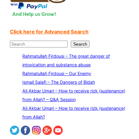
Click here for Advanced Search
S
Search
e
Rahmatullah Firdousi – The great danger of
a
intoxication and substance abuse
r
Rahmatullah Firdousi – Our Enemy
c
Ismail Salafi – The Dangers of Bidah
h
Ali Akbar Umari – How to receive rizk (sustenance)
from Allah? – Q&A Session
Ali Akbar Umari – How to receive rizk (sustenance)
from Allah?