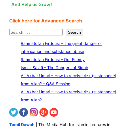
Click here for Advanced Search
S
Search
e
Rahmatullah Firdousi – The great danger of
a
intoxication and substance abuse
r
Rahmatullah Firdousi – Our Enemy
c
Ismail Salafi – The Dangers of Bidah
h
Ali Akbar Umari – How to receive rizk (sustenance)
from Allah? – Q&A Session
Ali Akbar Umari – How to receive rizk (sustenance)
from Allah?
Tamil Dawah
| The Media Hub for Islamic Lectures in