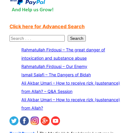
Click here for Advanced Search
S
Search
e
Rahmatullah Firdousi – The great danger of
a
intoxication and substance abuse
r
Rahmatullah Firdousi – Our Enemy
c
Ismail Salafi – The Dangers of Bidah
h
Ali Akbar Umari – How to receive rizk (sustenance)
from Allah? – Q&A Session
Ali Akbar Umari – How to receive rizk (sustenance)
from Allah?