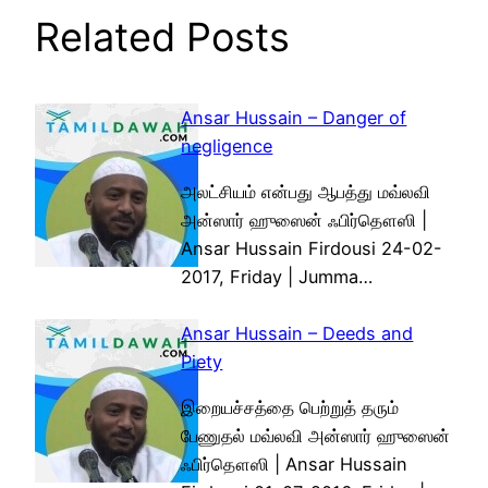
Related Posts
Ansar Hussain – Danger of
negligence
அலட்சியம் என்பது ஆபத்து மவ்லவி
அன்ஸார் ஹுஸைன் ஃபிர்தௌஸி |
Ansar Hussain Firdousi 24-02-
2017, Friday | Jumma…
Ansar Hussain – Deeds and
Piety
இறையச்சத்தை பெற்றுத் தரும்
பேணுதல் மவ்லவி அன்ஸார் ஹுஸைன்
ஃபிர்தௌஸி | Ansar Hussain