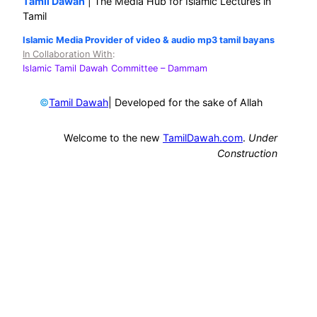
Tamil Dawah
| The Media Hub for Islamic Lectures in
Tamil
Islamic Media Provider of video & audio mp3 tamil bayans
In Collaboration With
:
Islamic Tamil Dawah Committee
– Dammam
©
| Developed for the sake of Allah
Tamil Dawah
Welcome to the new
TamilDawah.com
.
Under
Construction