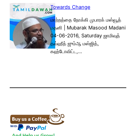
Towards Change
மாற்றத்தை நோக்கி முபாரக் மஸ்வூத்
மதனி | Mubarak Masood Madani
04-06-2016, Saturday ஜாமிவுத்
தவ்ஹீத் ஜும்ஆ மஸ்ஜித்,
கஹ்டோவிட்ட,…