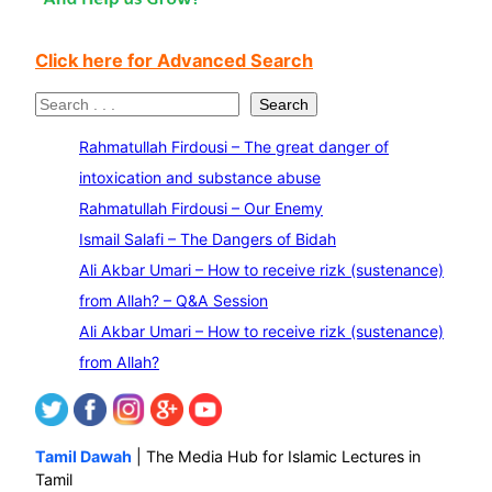
Click here for Advanced Search
S
Search
e
Rahmatullah Firdousi – The great danger of
a
intoxication and substance abuse
r
Rahmatullah Firdousi – Our Enemy
c
Ismail Salafi – The Dangers of Bidah
h
Ali Akbar Umari – How to receive rizk (sustenance)
from Allah? – Q&A Session
Ali Akbar Umari – How to receive rizk (sustenance)
from Allah?
Tamil Dawah
| The Media Hub for Islamic Lectures in
Tamil