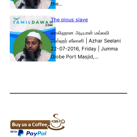
the…
The pious slave
ஸாலிஹான அடியான் மவ்லவி
அஸ்ஹர் ஸீலானி | Azhar Seelani
22-07-2016, Friday | Jumma
Globe Port Masjid,…