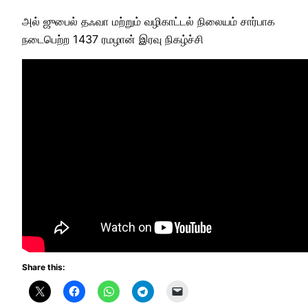
அல் ஜுபைல் தஃவா மற்றும் வழிகாட்டல் நிலையம் சார்பாக
நடைபெற்ற 1437 ரமழான் இரவு நிகழ்ச்சி
Share this: