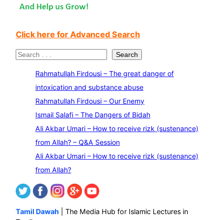
Click here for Advanced Search
S
Search
e
Rahmatullah Firdousi – The great danger of
a
intoxication and substance abuse
r
Rahmatullah Firdousi – Our Enemy
c
Ismail Salafi – The Dangers of Bidah
h
Ali Akbar Umari – How to receive rizk (sustenance)
from Allah? – Q&A Session
Ali Akbar Umari – How to receive rizk (sustenance)
from Allah?
Tamil Dawah
| The Media Hub for Islamic Lectures in