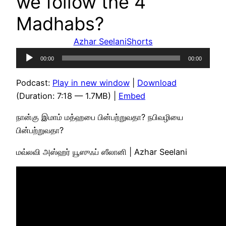
we follow the 4
Madhabs?
Azhar Seelani
Shorts
Audio
00:00
00:00
Player
Podcast:
Play in new window
|
Download
(Duration: 7:18 — 1.7MB) |
Embed
நான்கு இமாம் மத்ஹபை பின்பற்றுவதா? நபிவழியை
பின்பற்றுவதா?
மவ்லவி அஸ்ஹர் யூஸுஃப் ஸீலானி | Azhar Seelani