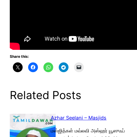
Share this:
Related Posts
Azhar Seelani – Masjids
மஸ்ஜித்கள் மவ்லவி அஸ்ஹர் யூஸுஃப்