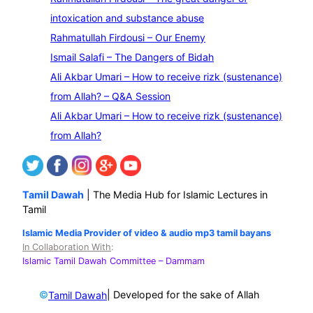
a
intoxication and substance abuse
r
Rahmatullah Firdousi – Our Enemy
c
Ismail Salafi – The Dangers of Bidah
h
Ali Akbar Umari – How to receive rizk (sustenance)
from Allah? – Q&A Session
Ali Akbar Umari – How to receive rizk (sustenance)
from Allah?
Tamil Dawah
| The Media Hub for Islamic Lectures in
Tamil
Islamic Media Provider of video & audio mp3 tamil bayans
In Collaboration With
:
Islamic Tamil Dawah Committee
– Dammam
©
| Developed for the sake of Allah
Tamil Dawah