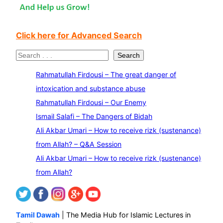
Click here for Advanced Search
S
Search
e
Rahmatullah Firdousi – The great danger of
a
intoxication and substance abuse
r
Rahmatullah Firdousi – Our Enemy
c
Ismail Salafi – The Dangers of Bidah
h
Ali Akbar Umari – How to receive rizk (sustenance)
from Allah? – Q&A Session
Ali Akbar Umari – How to receive rizk (sustenance)
from Allah?
Tamil Dawah
| The Media Hub for Islamic Lectures in