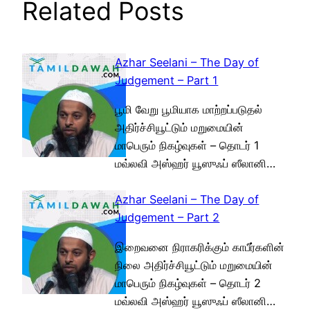
Related Posts
Azhar Seelani – The Day of
Judgement – Part 1
பூமி வேறு பூமியாக மாற்றப்படுதல்
அதிர்ச்சியூட்டும் மறுமையின்
மாபெரும் நிகழ்வுகள் – தொடர் 1
மவ்லவி அஸ்ஹர் யூஸுஃப் ஸீலானி…
Azhar Seelani – The Day of
Judgement – Part 2
இறைவனை நிராகரிக்கும் காபீர்களின்
நிலை அதிர்ச்சியூட்டும் மறுமையின்
மாபெரும் நிகழ்வுகள் – தொடர் 2
மவ்லவி அஸ்ஹர் யூஸுஃப் ஸீலானி…