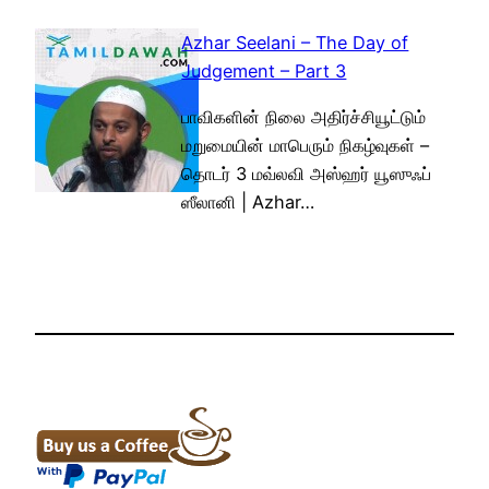
Azhar Seelani – The Day of
Judgement – Part 3
பாவிகளின் நிலை அதிர்ச்சியூட்டும்
மறுமையின் மாபெரும் நிகழ்வுகள் –
தொடர் 3 மவ்லவி அஸ்ஹர் யூஸுஃப்
ஸீலானி | Azhar…