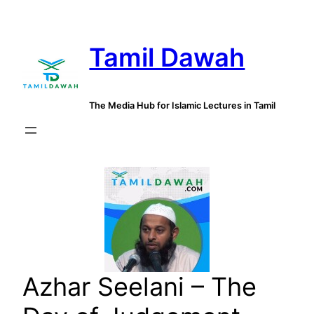
Skip
to
Tamil Dawah
content
The Media Hub for Islamic Lectures in Tamil
Azhar Seelani – The