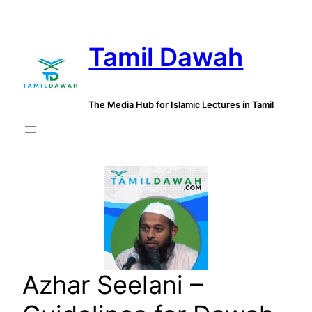
Skip
to
Tamil Dawah
content
The Media Hub for Islamic Lectures in Tamil
Azhar Seelani –