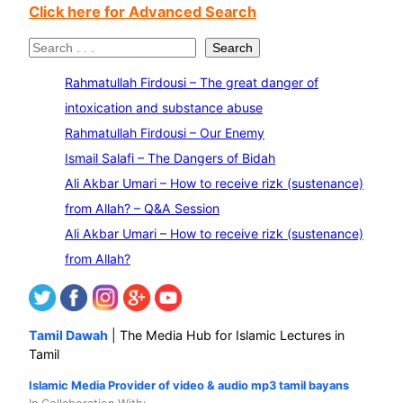
Click here for Advanced Search
S
Search
e
Rahmatullah Firdousi – The great danger of
a
intoxication and substance abuse
r
Rahmatullah Firdousi – Our Enemy
c
Ismail Salafi – The Dangers of Bidah
h
Ali Akbar Umari – How to receive rizk (sustenance)
from Allah? – Q&A Session
Ali Akbar Umari – How to receive rizk (sustenance)
from Allah?
Tamil Dawah
| The Media Hub for Islamic Lectures in
Tamil
Islamic Media Provider of video & audio mp3 tamil bayans