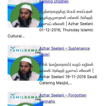
naming children
குழந்தைகளுக்கு பெயர் வைப்பதன்
ஒழுங்குமுறைகள் மவ்லவி அஸ்ஹர்
யூஸுஃப் ஸீலானி | Azhar Seelani
01-12-2016, Thursday Islamic
Cultural…
Azhar Seelani – Sustenance
(Rizk)
ரிஸ்க் (வாழ்வாதாரம்) வரும் வழிகள்
மவ்லவி அஸ்ஹர் யூஸுஃப் ஸீலானி |
Azhar Seelani 19-11-2016 Saudi
Catering Masjid,…
Azhar Seelani – Forgotten
Sunnahs