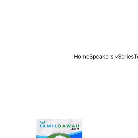
Home
Speakers
Series
T