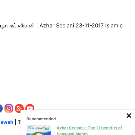
ஸுஃப் ஸீலானி | Azhar Seelani 23-11-2017 Islamic
Recommended
Dawah
| The Media Hub for Islamic Lectures
Azhar Seelani – The 21 benefits of
l
Shawwal Month