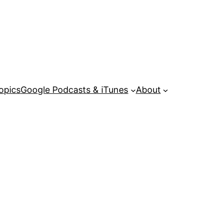
opics
Google Podcasts & iTunes
About