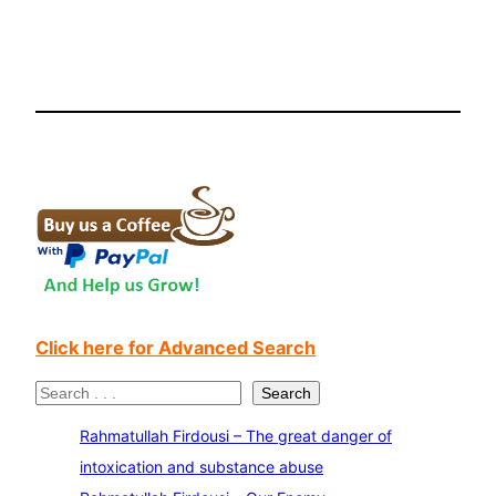
Click here for Advanced Search
S
Search
e
Rahmatullah Firdousi – The great danger of
a
intoxication and substance abuse
r