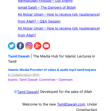
Rahmatullah Firdousi – Our Enemy
c
Ismail Salafi – The Dangers of Bidah
h
Ali Akbar Umari – How to receive rizk (sustenance)
from Allah? – Q&A Session
Ali Akbar Umari – How to receive rizk (sustenance)
from Allah?
Tamil Dawah
| The Media Hub for Islamic Lectures in
Tamil
Islamic Media Provider of video & audio mp3 tamil bayans
In Collaboration With
:
Islamic Tamil Dawah Committee
– Dammam
©
| Developed for the sake of Allah
Tamil Dawah
Welcome to the new
TamilDawah.com
.
Under
Construction