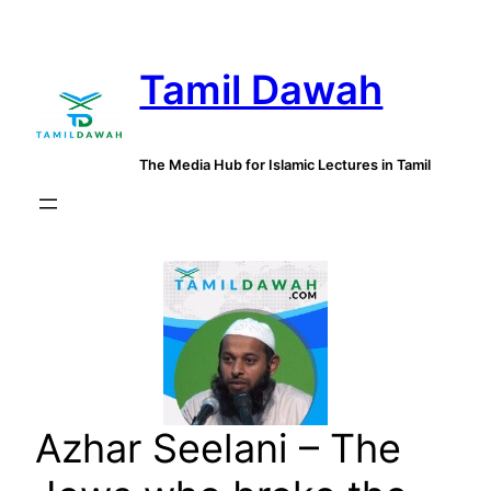
Skip
to
Tamil Dawah
content
The Media Hub for Islamic Lectures in Tamil
Azhar Seelani – The