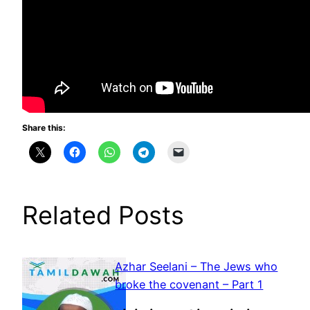
Share this:
Related Posts
Azhar Seelani – The Jews who
broke the covenant – Part 1