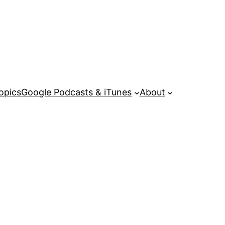
opics
Google Podcasts & iTunes
About