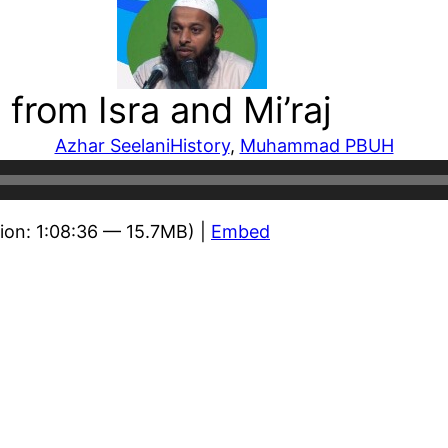
from Isra and Mi’raj
Azhar Seelani
History
, 
Muhammad PBUH
ion: 1:08:36 — 15.7MB) |
Embed