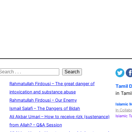
S
Search
e
Rahmatullah Firdousi – The great danger of
Tamil 
a
intoxication and substance abuse
in Tami
Rahmatullah Firdousi – Our Enemy
c
Islamic 
Ismail Salafi – The Dangers of Bidah
In Collab
h
Islamic 
Ali Akbar Umari – How to receive rizk (sustenance)
from Allah? – Q&A Session