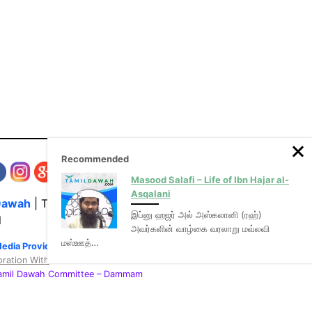
Recommended
Masood Salafi – Life of Ibn Hajar al-
Asqalani
Dawah
| The Media Hub for Islamic Lectures
இப்னு ஹஜர் அல் அஸ்கலானி (ரஹ்)
l
அவர்களின் வாழ்கை வரலாறு மவ்லவி
மஸ்ஊத்…
Media Provider of video & audio mp3 tamil bayans
oration With
:
Tamil Dawah Committee
– Dammam