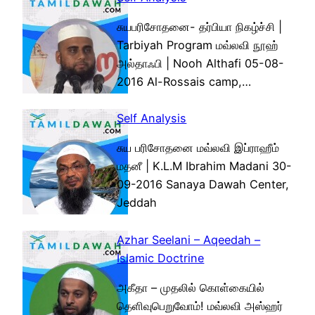
சுயபரிசோதனை- தர்பியா நிகழ்ச்சி |
Tarbiyah Program மவ்லவி நூஹ்
அல்தாஃபி | Nooh Althafi 05-08-
2016 Al-Rossais camp,…
Self Analysis
சுய பரிசோதனை மவ்லவி இப்ராஹீம்
மதனீ | K.L.M Ibrahim Madani 30-
09-2016 Sanaya Dawah Center,
Jeddah
Azhar Seelani – Aqeedah –
Islamic Doctrine
அகீதா – முதலில் கொள்கையில்
தெளிவுபெறுவோம்! மவ்லவி அஸ்ஹர்