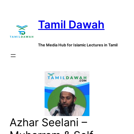
Skip
to
Tamil Dawah
content
The Media Hub for Islamic Lectures in Tamil
Azhar Seelani –