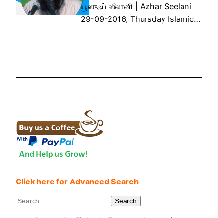
யூஸுஃப் ஸீலானி | Azhar Seelani
29-09-2016, Thursday Islamic…
Click here for Advanced Search
S
Search
e