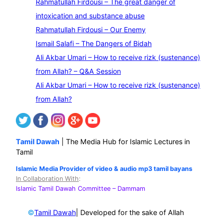
Rahmatullah Firdousi – The great danger of
a
intoxication and substance abuse
r
Rahmatullah Firdousi – Our Enemy
c
Ismail Salafi – The Dangers of Bidah
h
Ali Akbar Umari – How to receive rizk (sustenance)
from Allah? – Q&A Session
Ali Akbar Umari – How to receive rizk (sustenance)
from Allah?
Tamil Dawah
| The Media Hub for Islamic Lectures in
Tamil
Islamic Media Provider of video & audio mp3 tamil bayans
In Collaboration With
:
Islamic Tamil Dawah Committee
– Dammam
©
| Developed for the sake of Allah
Tamil Dawah