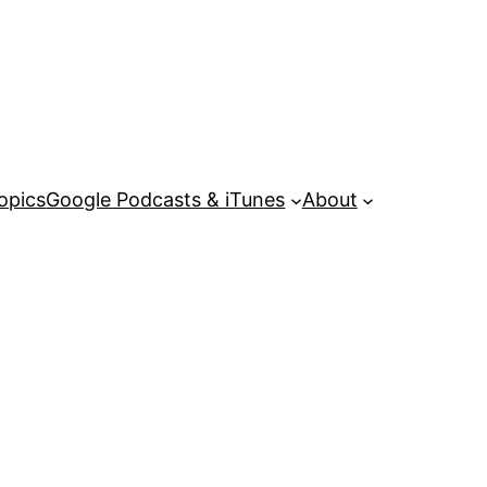
opics
Google Podcasts & iTunes
About