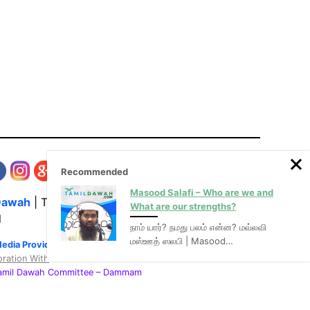
Recommended
Masood Salafi – Who are we and
Dawah
| The Media Hub for Islamic Lectures
What are our strengths?
l
நாம் யார்? நமது பலம் என்ன? மவ்லவி
மஸ்ஊத் ஸலபி | Masood…
Media Provider of video & audio mp3 tamil bayans
oration With
:
Tamil Dawah Committee
– Dammam