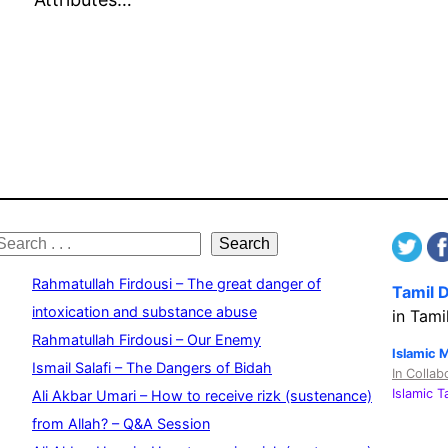
S
Search
e
Rahmatullah Firdousi – The great danger of
Tamil 
a
intoxication and substance abuse
in Tami
Rahmatullah Firdousi – Our Enemy
c
Islamic 
Ismail Salafi – The Dangers of Bidah
In Collab
h
Islamic 
Ali Akbar Umari – How to receive rizk (sustenance)
from Allah? – Q&A Session