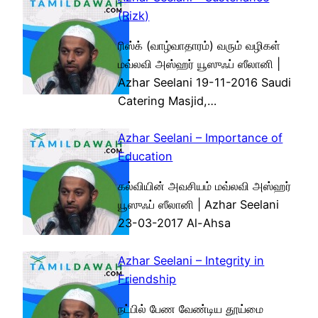
(Rizk)
ரிஸ்க் (வாழ்வாதாரம்) வரும் வழிகள்
மவ்லவி அஸ்ஹர் யூஸுஃப் ஸீலானி |
Azhar Seelani 19-11-2016 Saudi
Catering Masjid,…
Azhar Seelani – Importance of
Education
கல்வியின் அவசியம் மவ்லவி அஸ்ஹர்
யூஸுஃப் ஸீலானி | Azhar Seelani
23-03-2017 Al-Ahsa
Azhar Seelani – Integrity in
Friendship
நட்பில் பேண வேண்டிய தூய்மை