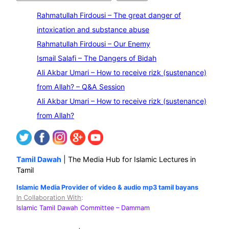
e
Rahmatullah Firdousi – The great danger of
a
intoxication and substance abuse
r
Rahmatullah Firdousi – Our Enemy
c
Ismail Salafi – The Dangers of Bidah
h
Ali Akbar Umari – How to receive rizk (sustenance)
from Allah? – Q&A Session
Ali Akbar Umari – How to receive rizk (sustenance)
from Allah?
Tamil Dawah
| The Media Hub for Islamic Lectures in
Tamil
Islamic Media Provider of video & audio mp3 tamil bayans
In Collaboration With
:
Islamic Tamil Dawah Committee
– Dammam