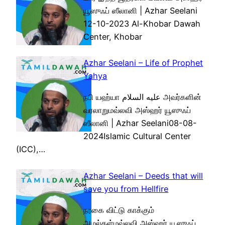
யூஸுஃப் ஸீலானி | Azhar Seelani
12-10-2023 Al-Khobar Dawah
Center, Khobar
Azhar Seelani – Life of Prophet
Yahya
நபி யஹ்யா عليه السلام அவர்களின்
வரலாறுமவ்லவி அஸ்ஹர் யூஸுஃப்
ஸீலானி | Azhar Seelani08-08-
2024Islamic Cultural Center
(ICC),…
Azhar Seelani – Deeds that will
save you from Hellfire
நரகை விட்டு காக்கும்
அமல்கள்மவ்லவி அஸ்ஹர் யூஸுஃப்