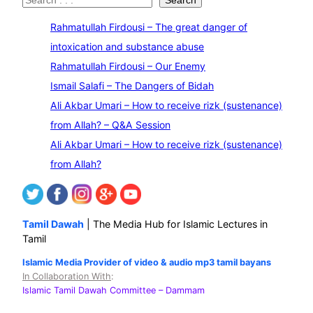
S
Search
e
Rahmatullah Firdousi – The great danger of
a
intoxication and substance abuse
r
Rahmatullah Firdousi – Our Enemy
c
Ismail Salafi – The Dangers of Bidah
h
Ali Akbar Umari – How to receive rizk (sustenance)
from Allah? – Q&A Session
Ali Akbar Umari – How to receive rizk (sustenance)
from Allah?
Tamil Dawah
| The Media Hub for Islamic Lectures in
Tamil
Islamic Media Provider of video & audio mp3 tamil bayans
In Collaboration With
:
Islamic Tamil Dawah Committee
– Dammam