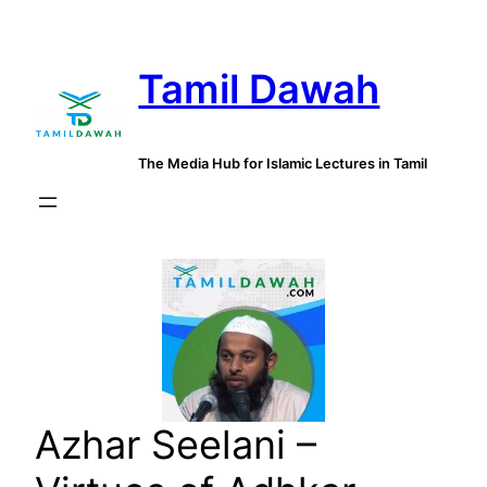
Skip
to
Tamil Dawah
content
The Media Hub for Islamic Lectures in Tamil
Azhar Seelani –