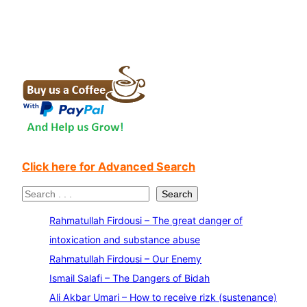
Click here for Advanced Search
S
Search
e
Rahmatullah Firdousi – The great danger of
a
intoxication and substance abuse
r
Rahmatullah Firdousi – Our Enemy
c
Ismail Salafi – The Dangers of Bidah
h
Ali Akbar Umari – How to receive rizk (sustenance)