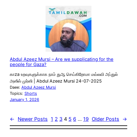
Abdul Azeez Mursi – Are we supplicating for the
people for Gaza?
காza உறவுகளுக்காக நாம் துஆ செய்கிறோமா மவ்லவி அப்துல்
அஸீஸ் முர்ஸி | Abdul Azeez Mursi 24-07-2025
Daee:
Abdul Azeez Mursi
Topics:
Shorts
January 1, 2026
←
Newer Posts
1
2
3
4
5
6
…
19
Older Posts
→