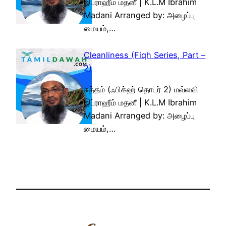
இப்ராஹீம் மதனீ | K.L.M Ibrahim
Madani Arranged by: அழைப்பு
மையம்,…
Cleanliness (Fiqh Series, Part –
2)
சுத்தம் (ஃபிக்ஹ் தொடர் 2) மவ்லவி
இப்ராஹீம் மதனீ | K.L.M Ibrahim
Madani Arranged by: அழைப்பு
மையம்,…