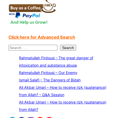
Click here for Advanced Search
S
Search
e
Rahmatullah Firdousi – The great danger of
a
intoxication and substance abuse
r
Rahmatullah Firdousi – Our Enemy
c
Ismail Salafi – The Dangers of Bidah
h
Ali Akbar Umari – How to receive rizk (sustenance)
from Allah? – Q&A Session
Ali Akbar Umari – How to receive rizk (sustenance)
from Allah?