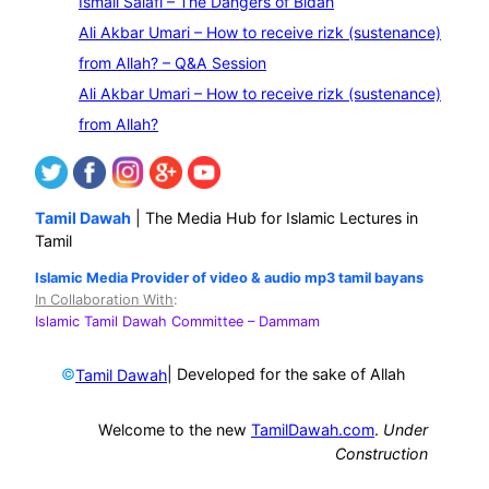
Ismail Salafi – The Dangers of Bidah
h
Ali Akbar Umari – How to receive rizk (sustenance)
from Allah? – Q&A Session
Ali Akbar Umari – How to receive rizk (sustenance)
from Allah?
Tamil Dawah
| The Media Hub for Islamic Lectures in
Tamil
Islamic Media Provider of video & audio mp3 tamil bayans
In Collaboration With
:
Islamic Tamil Dawah Committee
– Dammam
©
| Developed for the sake of Allah
Tamil Dawah
Welcome to the new
TamilDawah.com
.
Under
Construction