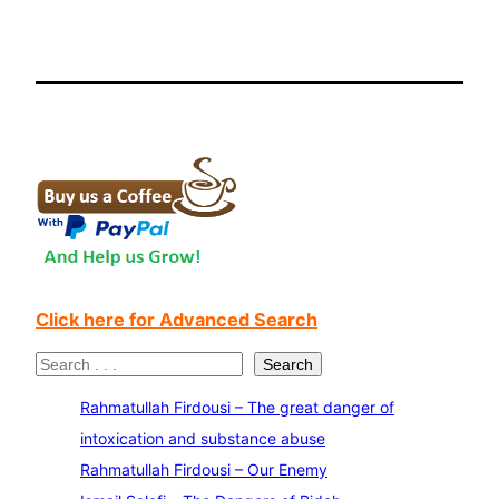
Click here for Advanced Search
S
Search
e
Rahmatullah Firdousi – The great danger of
a
intoxication and substance abuse
r
Rahmatullah Firdousi – Our Enemy
c