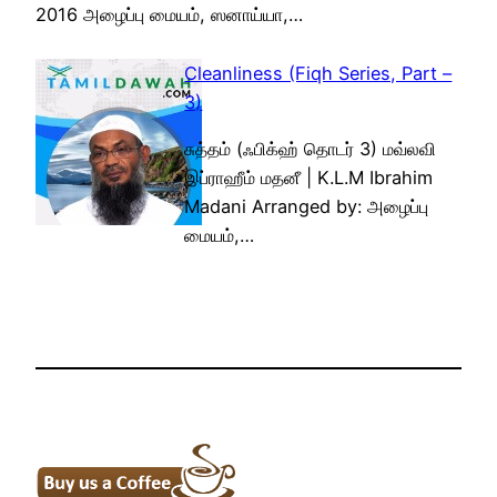
2016 அழைப்பு மையம், ஸனாய்யா,…
Cleanliness (Fiqh Series, Part –
3)
சுத்தம் (ஃபிக்ஹ் தொடர் 3) மவ்லவி
இப்ராஹீம் மதனீ | K.L.M Ibrahim
Madani Arranged by: அழைப்பு
மையம்,…