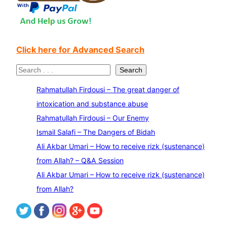
Click here for Advanced Search
S
Search
e
Rahmatullah Firdousi – The great danger of
a
intoxication and substance abuse
r
Rahmatullah Firdousi – Our Enemy
c
Ismail Salafi – The Dangers of Bidah
h
Ali Akbar Umari – How to receive rizk (sustenance)
from Allah? – Q&A Session
Ali Akbar Umari – How to receive rizk (sustenance)
from Allah?