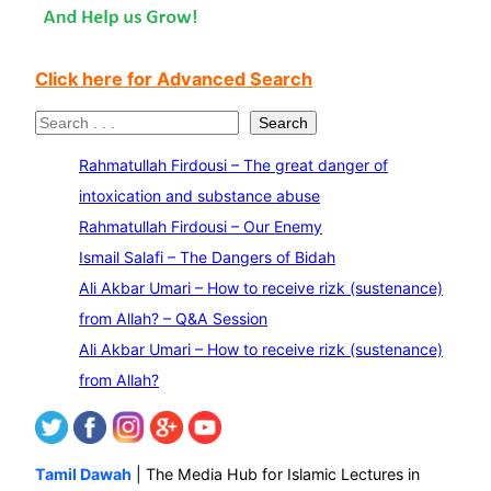
Click here for Advanced Search
S
Search
e
Rahmatullah Firdousi – The great danger of
a
intoxication and substance abuse
r
Rahmatullah Firdousi – Our Enemy
c
Ismail Salafi – The Dangers of Bidah
h
Ali Akbar Umari – How to receive rizk (sustenance)
from Allah? – Q&A Session
Ali Akbar Umari – How to receive rizk (sustenance)
from Allah?
Tamil Dawah
| The Media Hub for Islamic Lectures in