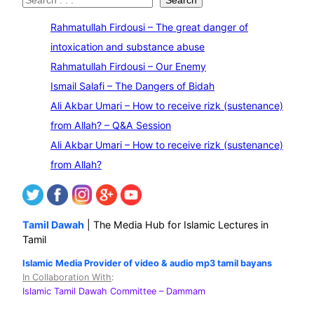
S
Search
e
Rahmatullah Firdousi – The great danger of
a
intoxication and substance abuse
r
Rahmatullah Firdousi – Our Enemy
c
Ismail Salafi – The Dangers of Bidah
h
Ali Akbar Umari – How to receive rizk (sustenance)
from Allah? – Q&A Session
Ali Akbar Umari – How to receive rizk (sustenance)
from Allah?
Tamil Dawah
| The Media Hub for Islamic Lectures in
Tamil
Islamic Media Provider of video & audio mp3 tamil bayans
In Collaboration With
:
Islamic Tamil Dawah Committee
– Dammam