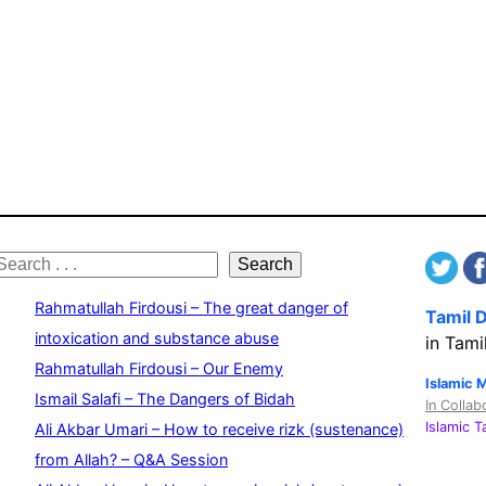
S
Search
e
Rahmatullah Firdousi – The great danger of
Tamil 
a
intoxication and substance abuse
in Tami
Rahmatullah Firdousi – Our Enemy
c
Islamic 
Ismail Salafi – The Dangers of Bidah
In Collab
h
Islamic 
Ali Akbar Umari – How to receive rizk (sustenance)
from Allah? – Q&A Session