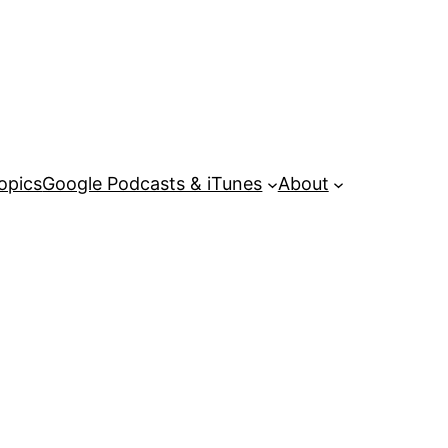
opics
Google Podcasts & iTunes
About