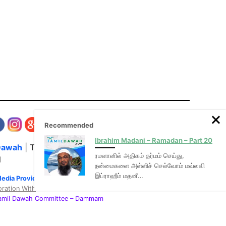
Recommended
Ibrahim Madani – Ramadan – Part 20
Dawah
| The Media Hub for Islamic Lectures
ரமளானில் அதிகம் தர்மம் செய்து,
l
நன்மைகளை அள்ளிச் செல்வோம் மவ்லவி
இப்ராஹீம் மதனீ…
Media Provider of video & audio mp3 tamil bayans
oration With
:
Tamil Dawah Committee
– Dammam