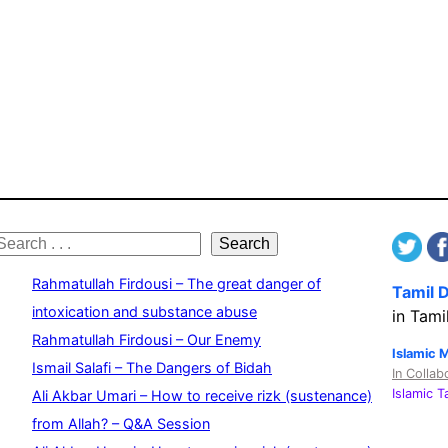
S
Search
e
Rahmatullah Firdousi – The great danger of
Tamil 
a
intoxication and substance abuse
in Tami
Rahmatullah Firdousi – Our Enemy
c
Islamic 
Ismail Salafi – The Dangers of Bidah
In Collab
h
Islamic 
Ali Akbar Umari – How to receive rizk (sustenance)
from Allah? – Q&A Session