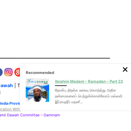
Recommended
Ibrahim Madani – Ramadan – Part 23
Dawah
| The Media Hub for Islamic Lectures
நோன்பு திறக்க உணவு கொடுத்து அதிக
l
நன்மைகளைப் பெற்றுக்கொள்வோம் மவ்லவி
இப்ராஹீம் மதனீ…
Media Provider of video & audio mp3 tamil bayans
oration With
:
Tamil Dawah Committee
– Dammam