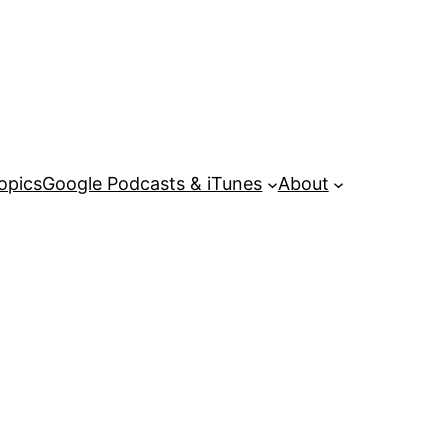
opics
Google Podcasts & iTunes
About