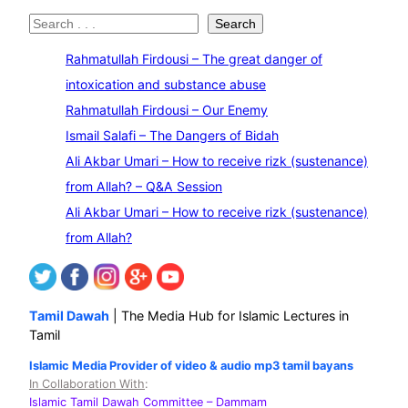
S
Search
e
Rahmatullah Firdousi – The great danger of
a
intoxication and substance abuse
r
Rahmatullah Firdousi – Our Enemy
c
Ismail Salafi – The Dangers of Bidah
h
Ali Akbar Umari – How to receive rizk (sustenance)
from Allah? – Q&A Session
Ali Akbar Umari – How to receive rizk (sustenance)
from Allah?
Tamil Dawah
| The Media Hub for Islamic Lectures in
Tamil
Islamic Media Provider of video & audio mp3 tamil bayans
In Collaboration With
:
Islamic Tamil Dawah Committee
– Dammam