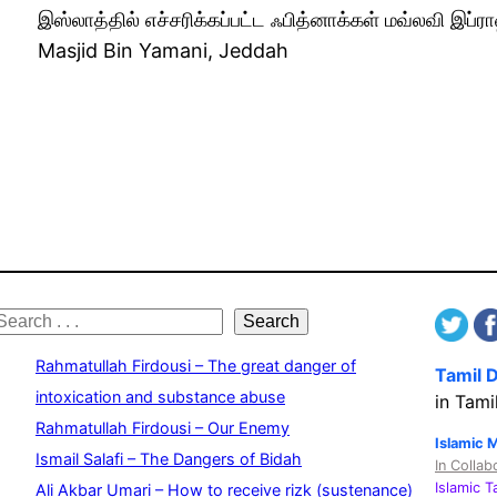
இஸ்லாத்தில் எச்சரிக்கப்பட்ட ஃபித்னாக்கள் மவ்லவி இப
Masjid Bin Yamani, Jeddah
S
Search
e
Rahmatullah Firdousi – The great danger of
Tamil 
a
intoxication and substance abuse
in Tami
Rahmatullah Firdousi – Our Enemy
c
Islamic 
Ismail Salafi – The Dangers of Bidah
In Collab
h
Islamic 
Ali Akbar Umari – How to receive rizk (sustenance)