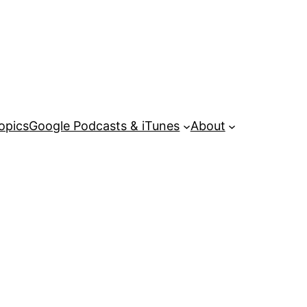
opics
Google Podcasts & iTunes
About