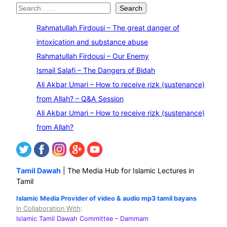
S
Search
e
Rahmatullah Firdousi – The great danger of
a
intoxication and substance abuse
r
Rahmatullah Firdousi – Our Enemy
c
Ismail Salafi – The Dangers of Bidah
h
Ali Akbar Umari – How to receive rizk (sustenance)
from Allah? – Q&A Session
Ali Akbar Umari – How to receive rizk (sustenance)
from Allah?
Tamil Dawah
| The Media Hub for Islamic Lectures in
Tamil
Islamic Media Provider of video & audio mp3 tamil bayans
In Collaboration With
:
Islamic Tamil Dawah Committee
– Dammam