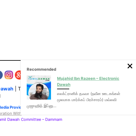
Recommended
Mujahid Ibn Razeen – Electronic
Dawah
Dawah
| The Media Hub for Islamic Lectures
எலக்ட்ரானிக் தஃவா (நவீன ஊடகங்கள்
l
மூலமாக மார்க்கப் பிரச்சாரம்) மவ்லவி
முஜாஹித் இப்னு…
Media Provider of video & audio mp3 tamil bayans
oration With
:
Tamil Dawah Committee
– Dammam