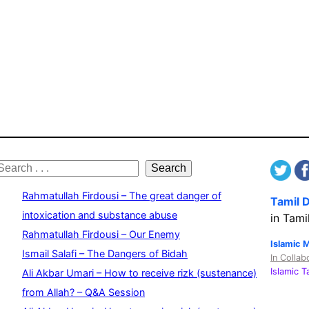
S
Search
e
Rahmatullah Firdousi – The great danger of
Tamil 
a
intoxication and substance abuse
in Tami
Rahmatullah Firdousi – Our Enemy
c
Islamic 
Ismail Salafi – The Dangers of Bidah
In Collab
h
Islamic 
Ali Akbar Umari – How to receive rizk (sustenance)
from Allah? – Q&A Session