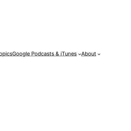
opics
Google Podcasts & iTunes
About