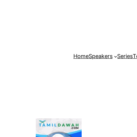
Home
Speakers
Series
T