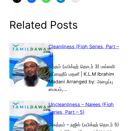
Related Posts
Cleanliness (Fiqh Series, Part –
3)
சுத்தம் (ஃபிக்ஹ் தொடர் 3) மவ்லவி
இப்ராஹீம் மதனீ | K.L.M Ibrahim
Madani Arranged by: அழைப்பு
மையம்,…
Uncleanliness – Najees (Fiqh
Series, Part – 5)
அசுத்தம் – நஜீஸ் (ஃபிக்ஹ் தொடர் 5)