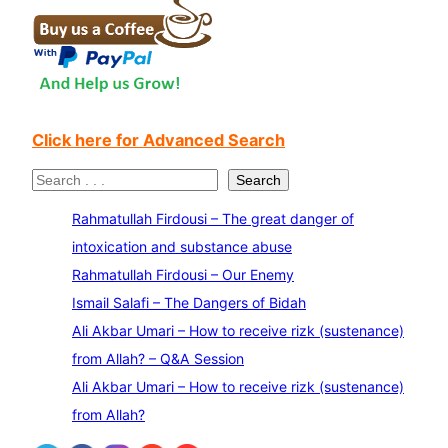
Click here for Advanced Search
S
Search
e
Rahmatullah Firdousi – The great danger of
a
intoxication and substance abuse
r
Rahmatullah Firdousi – Our Enemy
c
Ismail Salafi – The Dangers of Bidah
h
Ali Akbar Umari – How to receive rizk (sustenance)
from Allah? – Q&A Session
Ali Akbar Umari – How to receive rizk (sustenance)
from Allah?