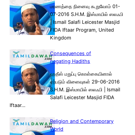
மரணத்தை நினைவு கூறுவோம் 01-
07-2016 S.H.M. இஸ்மாயில் ஸலஃபி
| Ismail Salafi Leicester Masjid
FIDA Iftaar Program, United
Kingdom
Consequences of
negating Hadiths
ஹதீஸ் மறுப்பு கொள்கையினால்
ஏற்படும் விளைவுகள் 29-06-2016
S.H.M. இஸ்மாயில் ஸலஃபி | Ismail
Salafi Leicester Masjid FIDA
Iftaar…
Religion and Contemporary
World