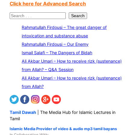
Click here for Advanced Search
S
Search
e
Rahmatullah Firdousi – The great danger of
a
intoxication and substance abuse
r
Rahmatullah Firdousi – Our Enemy
c
Ismail Salafi – The Dangers of Bidah
h
Ali Akbar Umari – How to receive rizk (sustenance)
from Allah? – Q&A Session
Ali Akbar Umari – How to receive rizk (sustenance)
from Allah?
Tamil Dawah
| The Media Hub for Islamic Lectures in
Tamil
Islamic Media Provider of video & audio mp3 tamil bayans
In Collaboration With
: