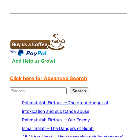
Click here for Advanced Search
S
Search
e
Rahmatullah Firdousi – The great danger of
a
intoxication and substance abuse
r
Rahmatullah Firdousi – Our Enemy
c
Ismail Salafi – The Dangers of Bidah
h
Ali Akbar Umari – How to receive rizk (sustenance)