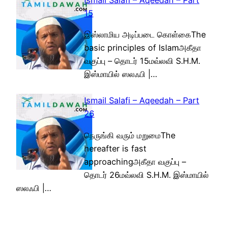
15
இஸ்லாமிய அடிப்படை கொள்கைThe
basic principles of Islamஅகீதா
வகுப்பு – தொடர் 15மவ்லவி S.H.M.
இஸ்மாயில் ஸலஃபி |…
Ismail Salafi – Aqeedah – Part
26
நெருங்கி வரும் மறுமைThe
hereafter is fast
approachingஅகீதா வகுப்பு –
தொடர் 26மவ்லவி S.H.M. இஸ்மாயில்
ஸலஃபி |…