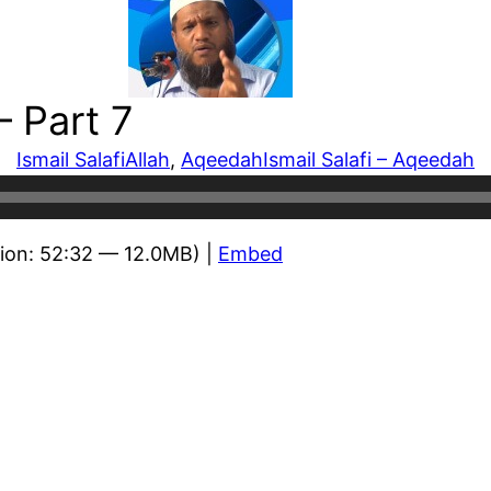
– Part 7
Ismail Salafi
Allah
, 
Aqeedah
Ismail Salafi – Aqeedah
ion: 52:32 — 12.0MB) |
Embed