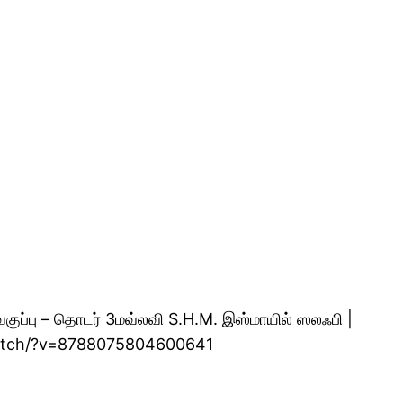
வகுப்பு – தொடர் 3மவ்லவி S.H.M. இஸ்மாயில் ஸலஃபி |
/watch/?v=8788075804600641