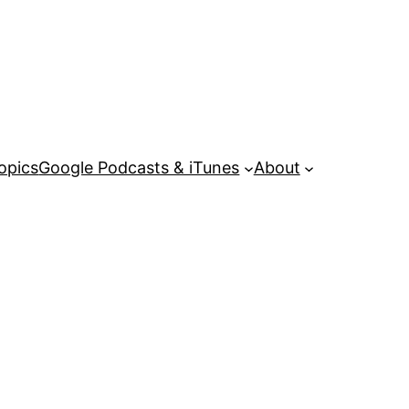
opics
Google Podcasts & iTunes
About