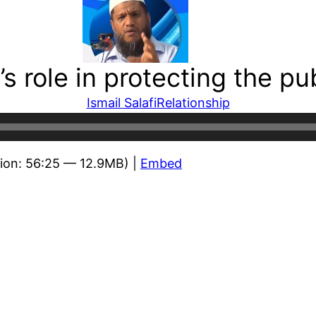
r’s role in protecting the pu
Ismail Salafi
Relationship
ion: 56:25 — 12.9MB) |
Embed