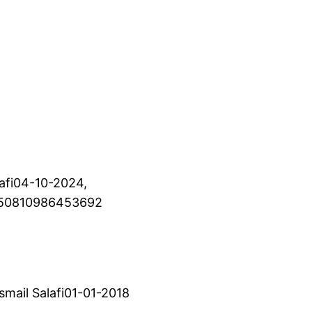
lafi04-10-2024,
050810986453692
smail Salafi01-01-2018