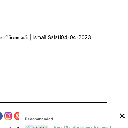
மாயில் ஸலஃபி | Ismail Salafi04-04-2023
Recommended
Ismail Salafi – Islam’s balanced