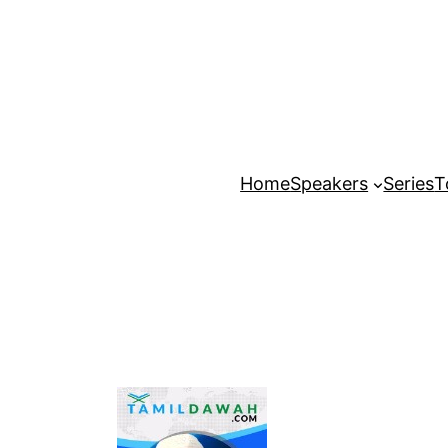
Home
Speakers
Series
T