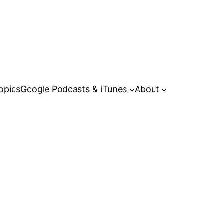
opics
Google Podcasts & iTunes
About