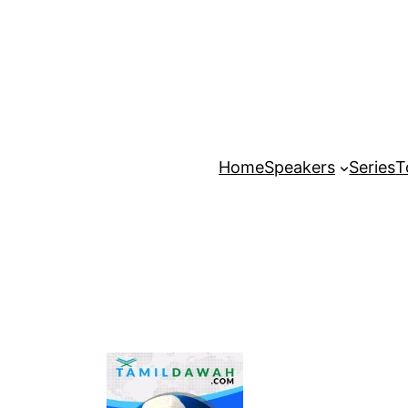
Home
Speakers
Series
T