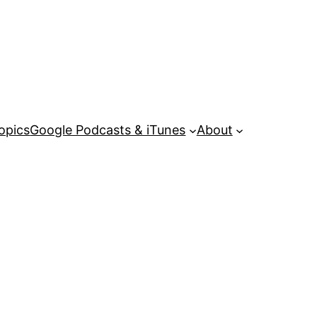
opics
Google Podcasts & iTunes
About