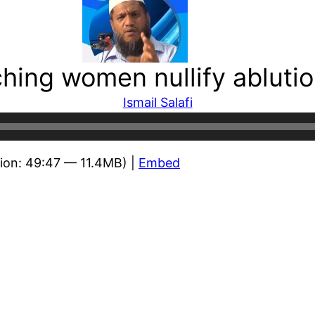
ching women nullify abluti
Ismail Salafi
ion: 49:47 — 11.4MB) |
Embed