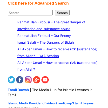
Click here for Advanced Search
S
Search
e
Rahmatullah Firdousi – The great danger of
a
intoxication and substance abuse
r
Rahmatullah Firdousi – Our Enemy
c
Ismail Salafi – The Dangers of Bidah
h
Ali Akbar Umari – How to receive rizk (sustenance)
from Allah? – Q&A Session
Ali Akbar Umari – How to receive rizk (sustenance)
from Allah?
Tamil Dawah
| The Media Hub for Islamic Lectures in
Tamil
Islamic Media Provider of video & audio mp3 tamil bayans