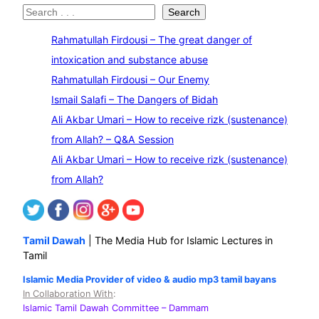
S
Search
e
Rahmatullah Firdousi – The great danger of
a
intoxication and substance abuse
r
Rahmatullah Firdousi – Our Enemy
c
Ismail Salafi – The Dangers of Bidah
h
Ali Akbar Umari – How to receive rizk (sustenance)
from Allah? – Q&A Session
Ali Akbar Umari – How to receive rizk (sustenance)
from Allah?
Tamil Dawah
| The Media Hub for Islamic Lectures in
Tamil
Islamic Media Provider of video & audio mp3 tamil bayans
In Collaboration With
:
Islamic Tamil Dawah Committee
– Dammam