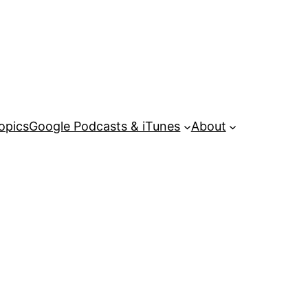
opics
Google Podcasts & iTunes
About