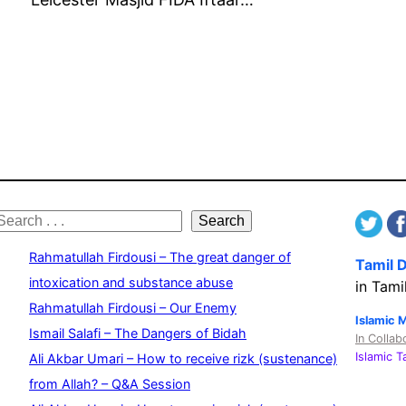
S
Search
e
Rahmatullah Firdousi – The great danger of
Tamil 
a
intoxication and substance abuse
in Tami
Rahmatullah Firdousi – Our Enemy
c
Islamic 
Ismail Salafi – The Dangers of Bidah
In Collab
h
Islamic 
Ali Akbar Umari – How to receive rizk (sustenance)
from Allah? – Q&A Session