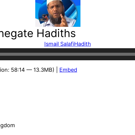
 negate Hadiths
Ismail Salafi
Hadith
ion: 58:14 — 13.3MB) |
Embed
ingdom