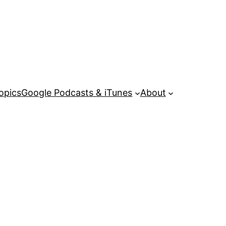
opics
Google Podcasts & iTunes
About