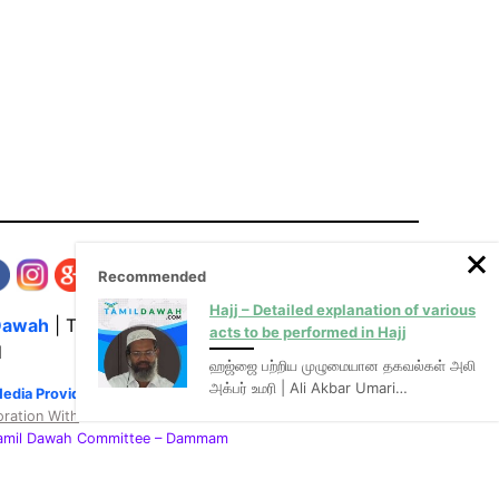
Recommended
Hajj – Detailed explanation of various
Dawah
| The Media Hub for Islamic Lectures
acts to be performed in Hajj
l
ஹஜ்ஜை பற்றிய முழுமையான தகவல்கள் அலி
அக்பர் உமரி | Ali Akbar Umari…
Media Provider of video & audio mp3 tamil bayans
oration With
:
Tamil Dawah Committee
– Dammam