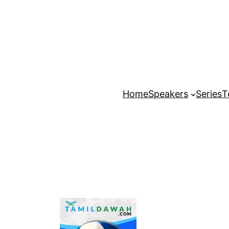
Home
Speakers
Series
T