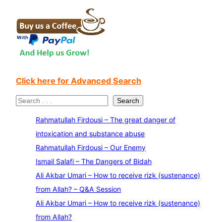
Click here for Advanced Search
S
Search
e
Rahmatullah Firdousi – The great danger of
a
intoxication and substance abuse
r
Rahmatullah Firdousi – Our Enemy
c
Ismail Salafi – The Dangers of Bidah
h
Ali Akbar Umari – How to receive rizk (sustenance)
from Allah? – Q&A Session
Ali Akbar Umari – How to receive rizk (sustenance)
from Allah?