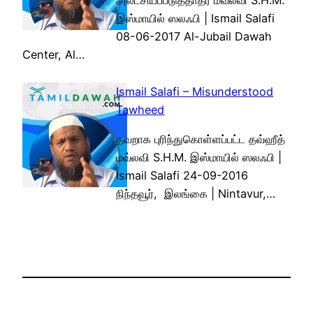
அலட்சியப்படுத்தாதீர் மவ்லவி S.H.M.
இஸ்மாயில் ஸலஃபி | Ismail Salafi
08-06-2017 Al-Jubail Dawah
Center, Al…
Ismail Salafi – Misunderstood
Tawheed
தவறாக புரிந்துகொள்ளப்பட்ட தவ்ஹீத்
மவ்லவி S.H.M. இஸ்மாயில் ஸலஃபி |
Ismail Salafi 24-09-2016
நிந்தவூர், இலங்கை | Nintavur,…