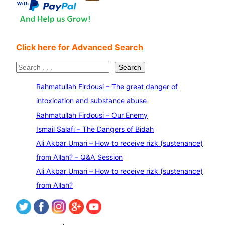
Click here for Advanced Search
S
Search
e
Rahmatullah Firdousi – The great danger of
a
intoxication and substance abuse
r
Rahmatullah Firdousi – Our Enemy
c
Ismail Salafi – The Dangers of Bidah
h
Ali Akbar Umari – How to receive rizk (sustenance)
from Allah? – Q&A Session
Ali Akbar Umari – How to receive rizk (sustenance)
from Allah?