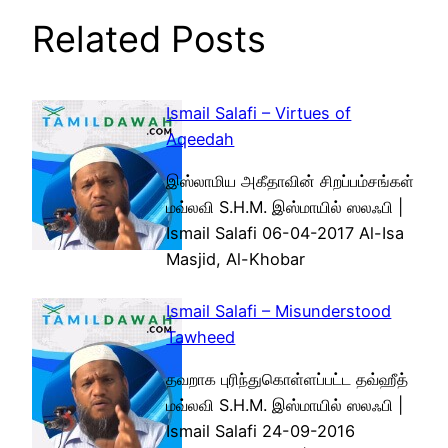
Related Posts
Ismail Salafi – Virtues of
Aqeedah
இஸ்லாமிய அகீதாவின் சிறப்பம்சங்கள்
மவ்லவி S.H.M. இஸ்மாயில் ஸலஃபி |
Ismail Salafi 06-04-2017 Al-Isa
Masjid, Al-Khobar
Ismail Salafi – Misunderstood
Tawheed
தவறாக புரிந்துகொள்ளப்பட்ட தவ்ஹீத்
மவ்லவி S.H.M. இஸ்மாயில் ஸலஃபி |
Ismail Salafi 24-09-2016