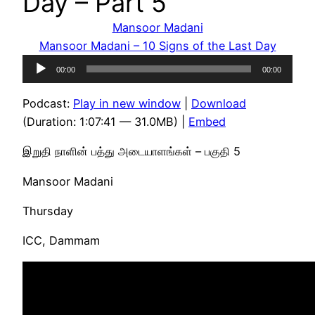
Day – Part 5
Mansoor Madani
Mansoor Madani – 10 Signs of the Last Day
Audio
00:00
00:00
Player
Podcast:
Play in new window
|
Download
(Duration: 1:07:41 — 31.0MB) |
Embed
இறுதி நாளின் பத்து அடையாளங்கள் – பகுதி 5
Mansoor Madani
Thursday
ICC, Dammam