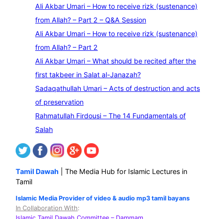
e
Ali Akbar Umari – How to receive rizk (sustenance)
a
from Allah? – Part 2 – Q&A Session
r
Ali Akbar Umari – How to receive rizk (sustenance)
c
from Allah? – Part 2
h
Ali Akbar Umari – What should be recited after the
first takbeer in Salat al-Janazah?
Sadaqathullah Umari – Acts of destruction and acts
of preservation
Rahmatullah Firdousi – The 14 Fundamentals of
Salah
Tamil Dawah
| The Media Hub for Islamic Lectures in
Tamil
Islamic Media Provider of video & audio mp3 tamil bayans
In Collaboration With
:
Islamic Tamil Dawah Committee
– Dammam