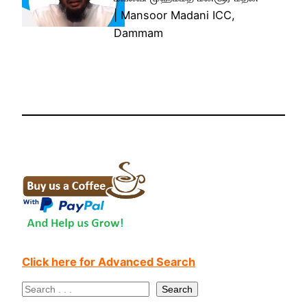
| Mansoor Madani ICC,
Dammam
Click here for Advanced Search
S
Search