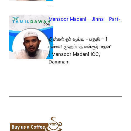
…
Mansoor Madani – Jinns – Part-
1
ஜின்கள் ஓர் ஆய்வு – பகுதி – 1
மவ்லவி முஹம்மத் மன்சூர் மதனீ
| Mansoor Madani ICC,
Dammam