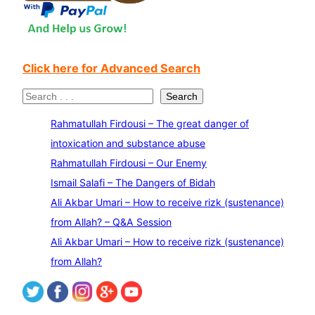
Click here for Advanced Search
S
Search
e
Rahmatullah Firdousi – The great danger of
a
intoxication and substance abuse
r
Rahmatullah Firdousi – Our Enemy
c
Ismail Salafi – The Dangers of Bidah
h
Ali Akbar Umari – How to receive rizk (sustenance)
from Allah? – Q&A Session
Ali Akbar Umari – How to receive rizk (sustenance)
from Allah?