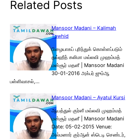
Related Posts
Mansoor Madani – Kalimah
Tawhid
பிழையாகப் புரிந்துக் கொள்ளப்படும்
தவ்ஹீத் கலிமா மவ்லவி முஹம்மத்
மன்சூர் மதனீ | Mansoor Madani
30-01-2016 அக்பர் ஜும்ஆ
பள்ளிவாசல்,…
Mansoor Madani – Ayatul Kursi
ஆயத்துல் குர்ஸீ மவ்லவி முஹம்மத்
மன்சூர் மதனீ | Mansoor Madani
Date: 05-02-2015 Venue:
அல்மனார் குர்ஆன் ஸ்டெடி செண்டர்,