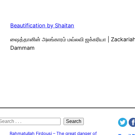
Beautification by Shaitan
ஷைத்தானின் அலங்காரம் மவ்லவி ஜக்கரியா | Zackaria
Dammam
S
Search
e
Rahmatullah Firdousi – The great danger of