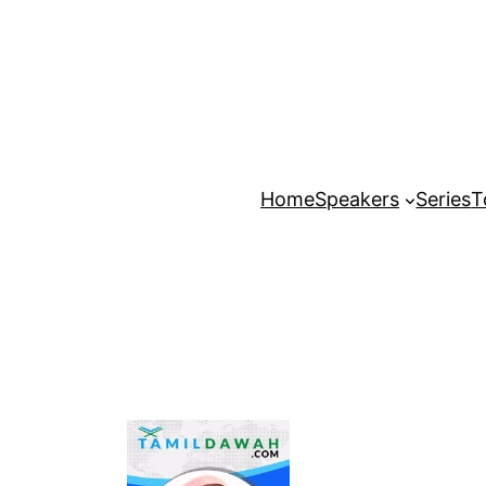
Home
Speakers
Series
T