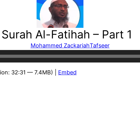
urah Al-Fatihah – Part 1
Mohammed Zackariah
Tafseer
ion: 32:31 — 7.4MB) |
Embed