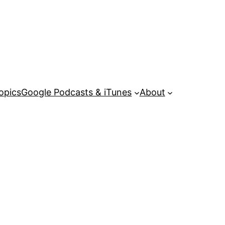
opics
Google Podcasts & iTunes
About