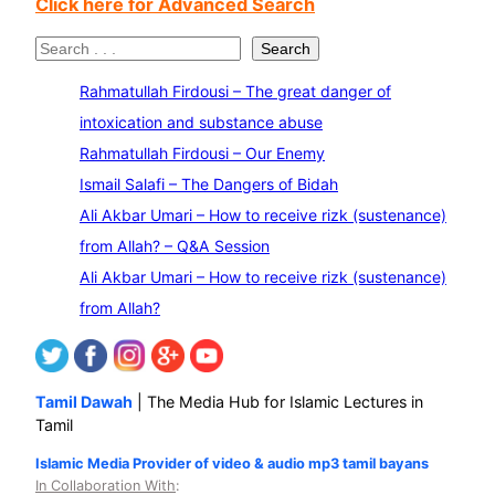
Click here for Advanced Search
S
Search
e
Rahmatullah Firdousi – The great danger of
a
intoxication and substance abuse
r
Rahmatullah Firdousi – Our Enemy
c
Ismail Salafi – The Dangers of Bidah
h
Ali Akbar Umari – How to receive rizk (sustenance)
from Allah? – Q&A Session
Ali Akbar Umari – How to receive rizk (sustenance)
from Allah?
Tamil Dawah
| The Media Hub for Islamic Lectures in
Tamil
Islamic Media Provider of video & audio mp3 tamil bayans
In Collaboration With
: