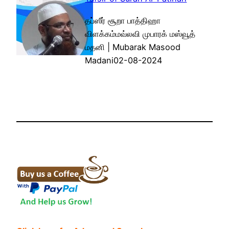
தப்ஸீர் சூறா பாத்திஹா
விளக்கம்மவ்லவி முபாரக் மஸ்வூத்
மதனி | Mubarak Masood
Madani02-08-2024