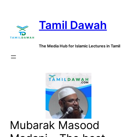
Skip
to
Tamil Dawah
content
The Media Hub for Islamic Lectures in Tamil
Mubarak Masood