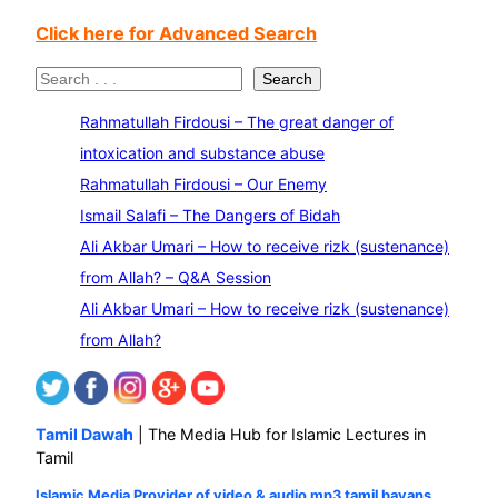
Click here for Advanced Search
S
Search
e
Rahmatullah Firdousi – The great danger of
a
intoxication and substance abuse
r
Rahmatullah Firdousi – Our Enemy
c
Ismail Salafi – The Dangers of Bidah
h
Ali Akbar Umari – How to receive rizk (sustenance)
from Allah? – Q&A Session
Ali Akbar Umari – How to receive rizk (sustenance)
from Allah?
Tamil Dawah
| The Media Hub for Islamic Lectures in
Tamil
Islamic Media Provider of video & audio mp3 tamil bayans