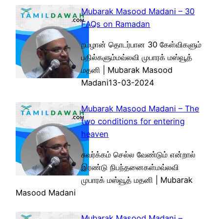
Mubarak Masood Madani – 30
FAQs on Ramadan
றமழான் தொடர்பான 30 கேள்விகளும்
பதில்களும்மவ்லவி முபாரக் மஸ்வூத்
மதனி | Mubarak Masood
Madani13-03-2024
Mubarak Masood Madani – The
two conditions for entering
heaven
சுவர்க்கம் செல்ல வேண்டும் என்றால்
இரண்டு நிபந்தனைகள்மவ்லவி
முபாரக் மஸ்வூத் மதனி | Mubarak
Masood Madani
Mubarak Masood Madani –