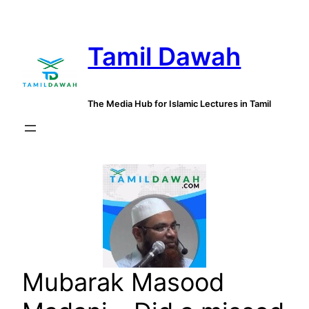
Skip
to
Tamil Dawah
content
The Media Hub for Islamic Lectures in Tamil
Mubarak Masood