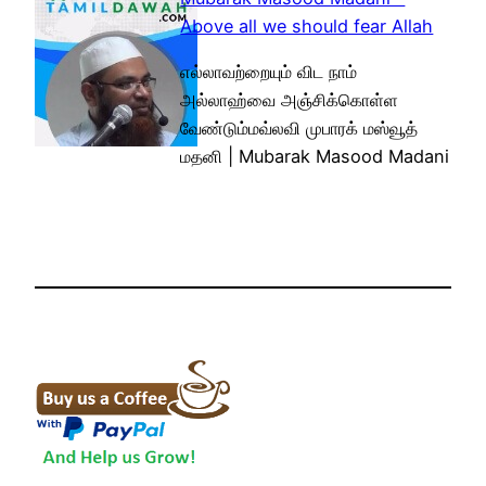
Above all we should fear Allah
எல்லாவற்றையும் விட நாம்
அல்லாஹ்வை அஞ்சிக்கொள்ள
வேண்டும்மவ்லவி முபாரக் மஸ்வூத்
மதனி | Mubarak Masood Madani