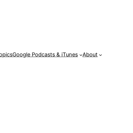
opics
Google Podcasts & iTunes
About