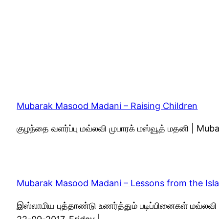
Mubarak Masood Madani – Raising Children
குழந்தை வளர்ப்பு மவ்லவி முபாரக் மஸ்வூத் மதனி | M
Mubarak Masood Madani – Lessons from the Isl
இஸ்லாமிய புத்தாண்டு உணர்த்தும் படிப்பினைகள் மவ்ல