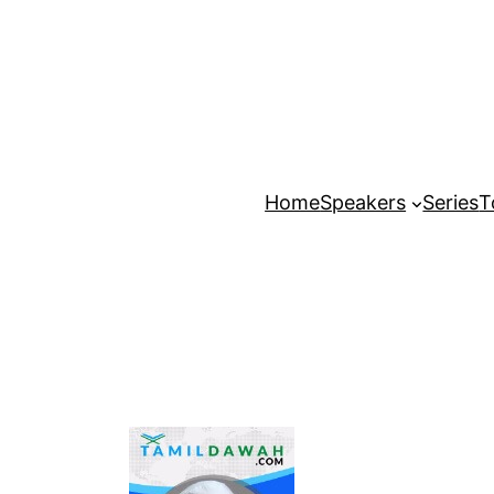
Home
Speakers
Series
T