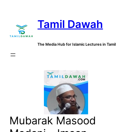
Skip
to
Tamil Dawah
content
The Media Hub for Islamic Lectures in Tamil
Mubarak Masood