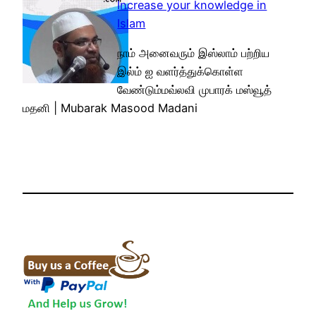
Increase your knowledge in
Islam
நாம் அனைவரும் இஸ்லாம் பற்றிய
இல்ம் ஐ வளர்த்துக்கொள்ள
வேண்டும்மவ்லவி முபாரக் மஸ்வூத்
மதனி | Mubarak Masood Madani