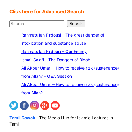
Click here for Advanced Search
S
Search
e
Rahmatullah Firdousi – The great danger of
a
intoxication and substance abuse
r
Rahmatullah Firdousi – Our Enemy
c
Ismail Salafi – The Dangers of Bidah
h
Ali Akbar Umari – How to receive rizk (sustenance)
from Allah? – Q&A Session
Ali Akbar Umari – How to receive rizk (sustenance)
from Allah?
Tamil Dawah
| The Media Hub for Islamic Lectures in
Tamil