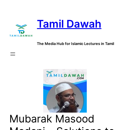
Skip
to
Tamil Dawah
content
The Media Hub for Islamic Lectures in Tamil
Mubarak Masood