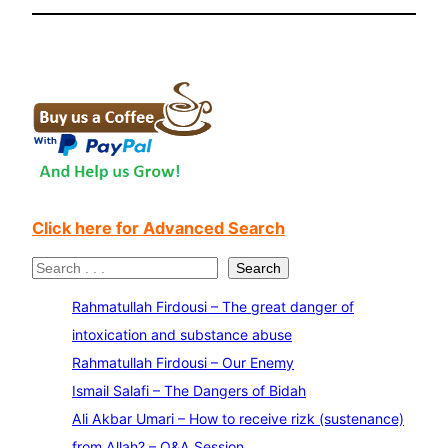
Click here for Advanced Search
S
Search
e
Rahmatullah Firdousi – The great danger of
a
intoxication and substance abuse
r
Rahmatullah Firdousi – Our Enemy
c
Ismail Salafi – The Dangers of Bidah
h
Ali Akbar Umari – How to receive rizk (sustenance)
from Allah? – Q&A Session