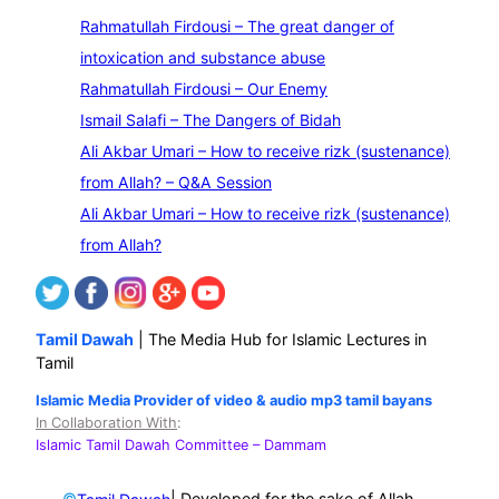
e
Rahmatullah Firdousi – The great danger of
a
intoxication and substance abuse
r
Rahmatullah Firdousi – Our Enemy
c
Ismail Salafi – The Dangers of Bidah
h
Ali Akbar Umari – How to receive rizk (sustenance)
from Allah? – Q&A Session
Ali Akbar Umari – How to receive rizk (sustenance)
from Allah?
Tamil Dawah
| The Media Hub for Islamic Lectures in
Tamil
Islamic Media Provider of video & audio mp3 tamil bayans
In Collaboration With
:
Islamic Tamil Dawah Committee
– Dammam
©
| Developed for the sake of Allah