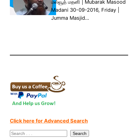
மஸ்வூத் மதனி | Mubarak Masood
Madani 30-09-2016, Friday |
Jumma Masjid…
Click here for Advanced Search
S
Search